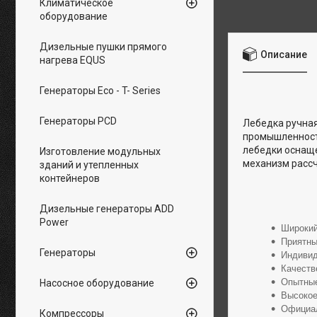
Климатическое
оборудование
Дизельные пушки прямого
Описание
нагрева EQUS
Генераторы Eco - T- Series
Генераторы PCD
Лебедка ручная
промышленности
лебедки оснаще
Изготовление модульных
механизм рассч
зданий и утепленных
контейнеров
Дизельные генераторы ADD
Power
Широкий
Приятны
Генераторы
Индивид
Качеств
Опытные
Насосное оборудование
Высокое
Официал
Компрессоры