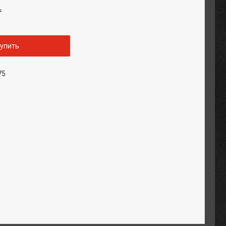
₸
упить
75