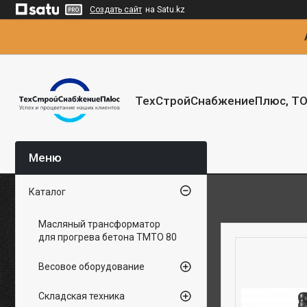
Создать сайт
на Satu.kz
ТехСтройСнабжениеПлюс, Т
Каталог
Масляный трансформатор
для прогрева бетона ТМТО 80
Весовое оборудование
Складская техника