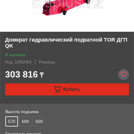
Домкрат гидравлический подкатной TOR ДГП
QK
В наличии
Код: 1081004
Розница
303 816
₸
Купить
Высота подъема
570
680
600
Грузоподъемность