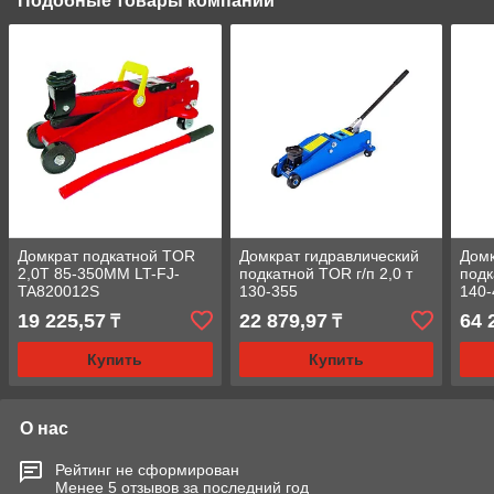
Подобные товары компании
Домкрат подкатной TOR
Домкрат гидравлический
Домк
2,0Т 85-350MM LT-FJ-
подкатной TOR г/п 2,0 т
подк
TA820012S
130-355
140-
19 225,57
22 879,97
64 
₸
₸
Купить
Купить
О нас
Рейтинг не сформирован
Менее 5 отзывов за последний год