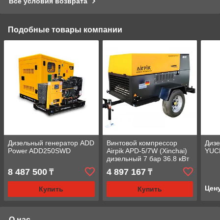
Все условия возврата
Подобные товары компании
Дизельный генератор ADD
Винтовой компрессор
Дизе
Power ADD250SWD
Airpik APD-5/7W (Xinchai)
YUC
дизельный 7 бар 36.8 кВт
8 487 500
4 897 167
₸
₸
Цен
Купить
Купить
О нас