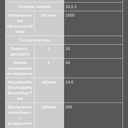
Степень сжатия
16,5:1
Номинальн
об./мин.
1500
ые
обороты(об/
мин)
Тип регулятора
Емкость
L
24
масла(Л.)
Объем
L
54
охлаждающ
ей жидкости
AbsorbedAir
м3/мин.
14,6
DischargeRe
SourceKey.T
ext
Пропускная
м3/мин.
265
способност
ь
воздушного