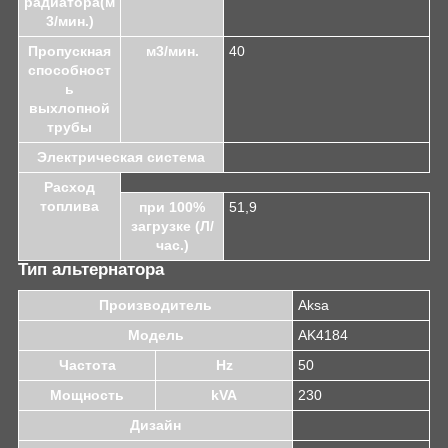
радиатора(м
3/мин.)
Пропускная
м3/мин.
40
способност
ь
выхлопной
трубы
Электрическая система
Расход
топлива
при 100%
51,9
загрузке (Л/
час.)
Тип альтернатора
Производитель
Aksa
Модель
AK4184
Частота
Hz
50
Мощность
kVA
230
Дизайн