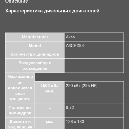
Описание
Характеристика дизельных двигателей
Manufacturer
Aksa
Model
A6CRX98TI
Количество цилиндров
Воздухозабор и
охлаждение
Максимальн
ая
1500 об./
220 кВт. [295 HP]
дополнител
мин.
ьная
мощность
Положение
L
9,72
цилиндров
Диаметр и
мм.
126 x 130
ход поршня