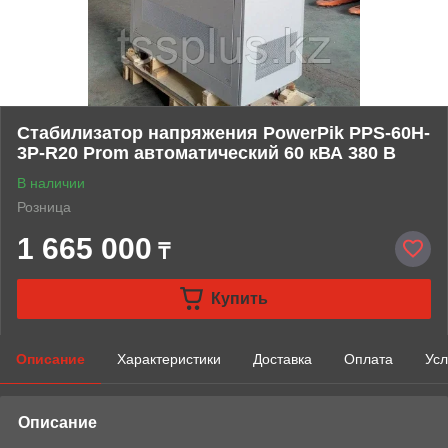
Стабилизатор напряжения PowerPik PPS-60H-
3P-R20 Prom автоматический 60 кВА 380 В
В наличии
Розница
1 665 000
₸
Купить
Описание
Характеристики
Доставка
Оплата
Усл
Описание