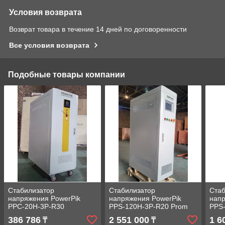
Условия возврата
Возврат товара в течение 14 дней по договоренности
Все условия возврата
Подобные товары компании
Стабилизатор
Стабилизатор
Стаб
напряжения PowerPik
напряжения PowerPik
напр
PPC-20H-3P-R30
PPS-120H-3P-R20 Prom
PPS
автоматический 20 кВА
автоматический 120 кВА
авто
386 786
2 551 000
1 6
₸
₸
380 В
380 В
380 