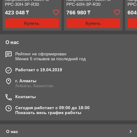
PPC-30H-3P-R30
PPC-60H-3P-R30
PPC
автоматический 30 кВА
автоматический 60 кВА
авто
423 048
766 980
604
₸
₸
380 В
380 В
380 
Купить
Купить
О нас
Рейтинг не сформирован
Менее 5 отзывов за последний год
Работает с 19.04.2019
г. Алматы
Алматы, Казахстан
Контакты
Сегодня работает с 09:00 до 18:00
Показать весь график работы
О нас