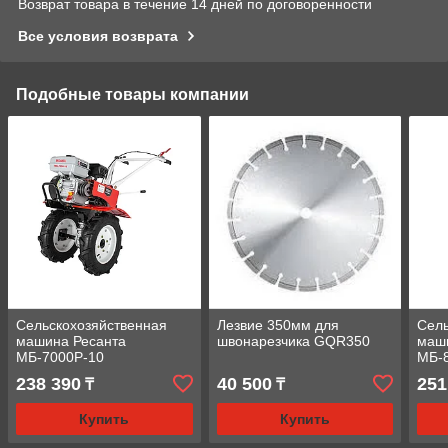
Возврат товара в течение 14 дней по договоренности
Все условия возврата
Подобные товары компании
Сельскохозяйственная
Лезвие 350мм для
Сель
машина Ресанта
швонарезчика GQR350
маш
МБ-7000P-10
МБ-
238 390
40 500
251
₸
₸
Купить
Купить