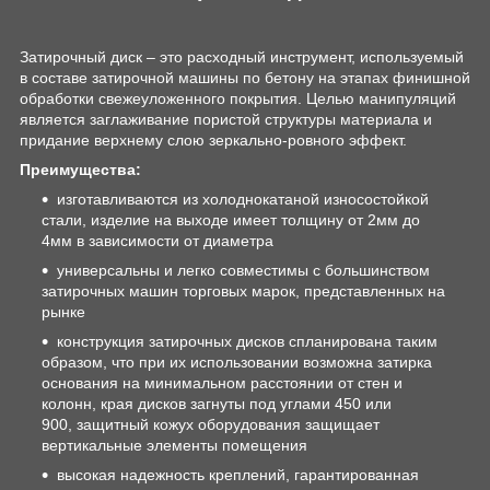
Затирочный диск – это расходный инструмент, используемый
в составе затирочной машины по бетону на этапах финишной
обработки свежеуложенного покрытия. Целью манипуляций
является заглаживание пористой структуры материала и
придание верхнему слою зеркально-ровного эффект.
Преимущества:
изготавливаются из холоднокатаной износостойкой
стали, изделие на выходе имеет толщину от 2мм до
4мм в зависимости от диаметра
универсальны и легко совместимы с большинством
затирочных машин торговых марок, представленных на
рынке
конструкция затирочных дисков спланирована таким
образом, что при их использовании возможна затирка
основания на минимальном расстоянии от стен и
колонн, края дисков загнуты под углами 45
0
или
90
0
,
защитный кожух оборудования защищает
вертикальные элементы помещения
высокая надежность креплений, гарантированная