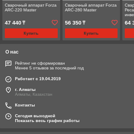
Сварочный аппарат Forza
Сварочный аппарат Forza
Сва
ARC-220 Master
ARC-280 Master
Реса
инв
47 440
56 350
64 
₸
₸
Купить
Купить
О нас
Рейтинг не сформирован
Менее 5 отзывов за последний год
Работает с 19.04.2019
г. Алматы
Алматы, Казахстан
Контакты
Сегодня выходной
Показать весь график работы