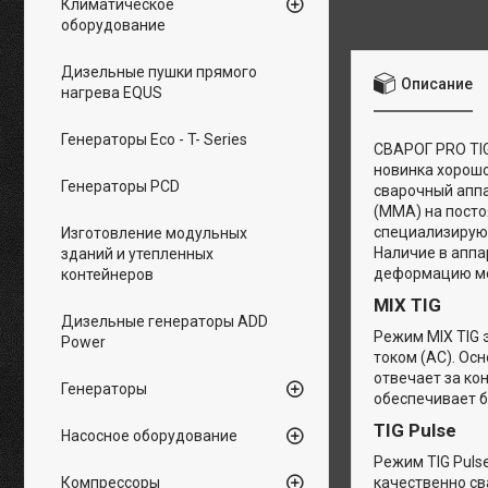
Климатическое
оборудование
Дизельные пушки прямого
Описание
нагрева EQUS
Генераторы Eco - T- Series
СВАРОГ PRO TIG
новинка хорошо
Генераторы PCD
сварочный аппа
(MMA) на посто
специализирующ
Изготовление модульных
Наличие в аппа
зданий и утепленных
деформацию ме
контейнеров
MIX TIG
Дизельные генераторы ADD
Режим MIX TIG 
Power
током (AC). Ос
отвечает за ко
Генераторы
обеспечивает б
TIG Pulse
Насосное оборудование
Режим TIG Puls
Компрессоры
качественно св