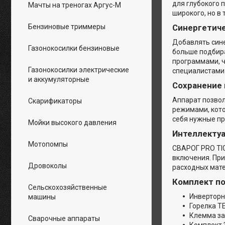
для глубокого 
Мачты на треногах Аргус-М
широкого, но в
Бензиновые триммеры
Синергетиче
Добавлять сине
Газонокосилки бензиновые
больше подбира
программами, 
Газонокосилки электрические
специалистами 
и аккумуляторные
Сохранение 
Аппарат позвол
Скарификаторы
режимами, кото
себя нужные пр
Мойки высокого давления
Интеллекту
Мотопомпы
СВАРОГ PRO TI
включения. При
Дровоколы
расходных мат
Комплект п
Сельскохозяйственные
Инверторн
машины
Горелка TE
Клемма заз
Сварочные аппараты