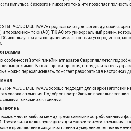
сти импульса, базового и пикового тока, что позволяет полность
G 315P AC/DC MULTIWAVE предназначен для аргонодуговой сварки
) и переменном токе (AC). TIG AC это универсальный режим, кото
IG DC используется для соединения заготовок из углеродистых, кон
.
лограмма
х особенностей этой линейки аппаратов Сварог является подроб
рочных режимов. В то же время, простая, наглядная панель упра
рые можно перезаписывать, помогает разобраться в настройках 
миния
 315P AC/DC MULTIWAVE хорошо подходит для сварки заготовок из
 это сварка алюминия. Подобрав настройки или воспользовавшис
с самыми тонкими заготовками.
мы волны
ь возможность выбора между тремя самыми востребованными фор
. Треугольная волна пригодится для сварки тонкого алюминия - за
рошее проплавление защитной пленки и умеренное тепловложение