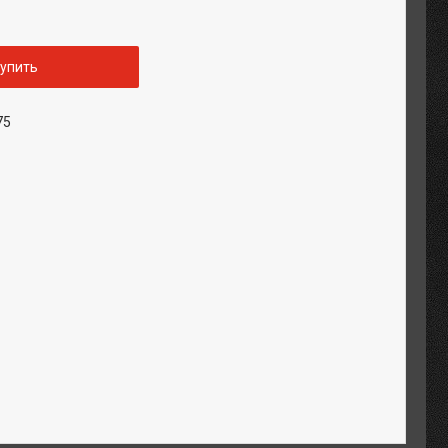
упить
75