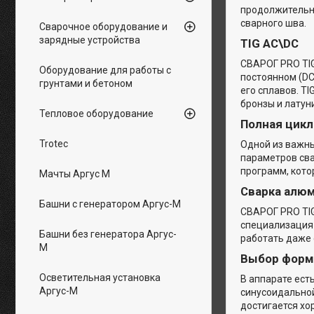
продолжительно
сварного шва.
Сварочное оборудование и
зарядные устройства
TIG AC\DC
СВАРОГ PRO TI
Оборудование для работы с
постоянном (DC
грунтами и бетоном
его сплавов. T
бронзы и латуни
Тепловое оборудование
Полная цик
Trotec
Одной из важны
параметров сва
программ, кото
Мачты Аргус М
Сварка алю
Башни с генератором Аргус-М
СВАРОГ PRO TIG
специализация
Башни без генератора Аргус-
работать даже 
М
Выбор фор
Осветительная установка
В аппарате ест
Аргус-М
синусоидальной
достигается хо