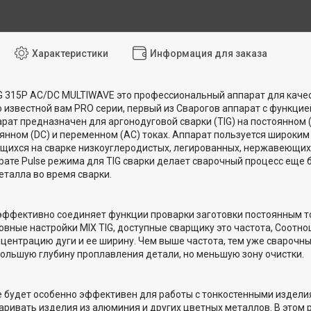
Характеристики
Информация для заказа
 315P AC/DC MULTIWAVE это профессиональный аппарат для качест
 известной вам PRO серии, первый из Сварогов аппарат с функц
рат предназначен для аргонодуговой сварки (TIG) на постоянном (
янном (DC) и переменном (AC) токах. Аппарат пользуется широким 
ихся на сварке низкоуглеродистых, легированных, нержавеющих, 
рате Pulse режима для TIG сварки делает сварочный процесс еще 
талла во время сварки.
эффективно соединяет функции проварки заготовки постоянным т
новные настройки MIX TIG, доступные сварщику это частота, Соотно
нцентрацию дуги и ее ширину. Чем выше частота, тем уже сварочны
ольшую глубину проплавления детали, но меньшую зону очистки.
e будет особенно эффективен для работы с тонкостенными изделия
аривать изделия из алюминия и других цветных металлов. В этом