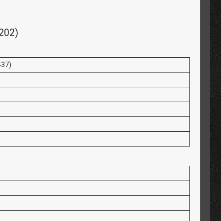
202)
437)