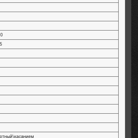
60
5
отный\касанием