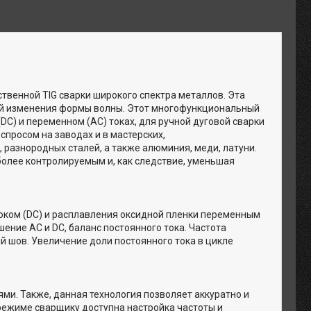
венной TIG сварки широкого спектра металлов. Эта
ией изменения формы волны. Этот многофункциональный
DC) и переменном (AC) токах, для ручной дуговой сварки
спросом на заводах и в мастерских,
разнородных сталей, а также алюминия, меди, латуни.
более контролируемым и, как следствие, уменьшая
оком (DC) и расплавления оксидной пленки переменным
шение AC и DC, баланс постоянного тока. Частота
й шов. Увеличение доли постоянного тока в цикле
ми. Также, данная технология позволяет аккуратно и
 режиме сварщику доступна настройка частоты и