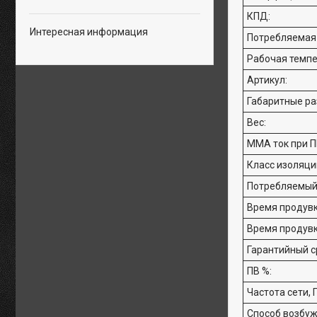
КПД:
Интересная информация
Потребляемая
Рабочая темпе
Артикул:
Габаритные ра
Вес:
ММА ток при П
Класс изоляци
Потребляемый 
Время продувк
Время продувк
Гарантийный с
ПВ %:
Частота сети, Г
Способ возбуж