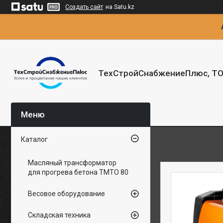
Создать сайт
на Satu.kz
ТехСтройСнабжениеПлюс, Т
Каталог
Масляный трансформатор
для прогрева бетона ТМТО 80
Весовое оборудование
Складская техника