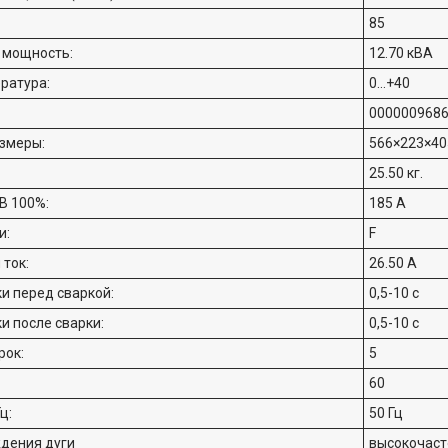
85
 мощность:
12.70 кВА
ратура:
0...+40
000000968
змеры:
566×223×40
25.50 кг.
В 100%:
185 А
и:
F
ток:
26.50 А
и перед сваркой:
0,5-10 с
и после сварки:
0,5-10 с
рок:
5
60
ц:
50 Гц
дения дуги
высокочаст