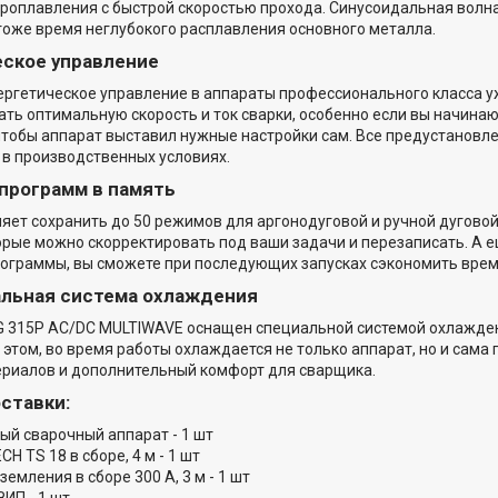
проплавления с быстрой скоростью прохода. Синусоидальная волн
 тоже время неглубокого расплавления основного металла.
ское управление
ргетическое управление в аппараты профессионального класса уж
ть оптимальную скорость и ток сварки, особенно если вы начин
чтобы аппарат выставил нужные настройки сам. Все предустанов
в производственных условиях.
программ в память
яет сохранить до 50 режимов для аргонодуговой и ручной дугово
рые можно скорректировать под ваши задачи и перезаписать. А е
ограммы, вы сможете при последующих запусках сэкономить врем
альная система охлаждения
G 315P AC/DC MULTIWAVE оснащен специальной системой охлажд
 этом, во время работы охлаждается не только аппарат, но и сама
ериалов и дополнительный комфорт для сварщика.
оставки:
ый сварочный аппарат - 1 шт
CH TS 18 в сборе, 4 м - 1 шт
емления в сборе 300 А, 3 м - 1 шт