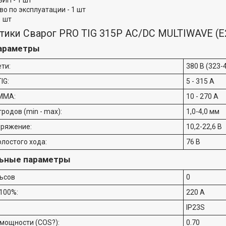
ИП - 1 шт
о по эксплуатации - 1 шт
1 шт
тики Сварог PRO TIG 315P AC/DC MULTIWAVE (E
араметры
ти:
380 В (323-
IG:
5 - 315 А
 ММА:
10 - 270 А
родов (min - max):
1,0-4,0 мм
пряжение:
10,2-22,6 В
лостого хода:
76 В
ьные параметры
ьсов
0
 100%:
220 А
IP23S
мощности (COS?):
0.70