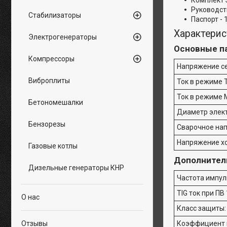
Комплект З
Руководств
Стабилизаторы
Паспорт - 
Характерис
Электрогенераторы
Основные п
Компрессоры
Напряжение се
Виброплиты
Ток в режиме T
Ток в режиме
Бетономешалки
Диаметр элект
Бензорезы
Сварочное на
Напряжение хо
Газовые котлы
Дополнител
Дизельные генераторы КНР
Частота импул
TIG ток при ПВ
О нас
Класс защиты:
Отзывы
Коэффициент 