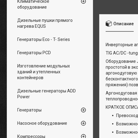
Климатическое
оборудование
Дизельные пушки прямого
Описание
нагрева EQUS
Генераторы Eco - T- Series
Инверторные а
Генераторы PCD
TIG AC/DC -tungs
Оборудование J
Изготовление модульных
простотой в эк
зданий и утепленных
аргонодуговую 
контейнеров
бесконтактного
пряжения) поз
Дизельные генераторы ADD
Аргонодуговая 
Power
теплопроводнос
КРАТКОЕ ОПИС
Генераторы
Превосход
Насосное оборудование
Возможнос
Возможнос
Компрессоры