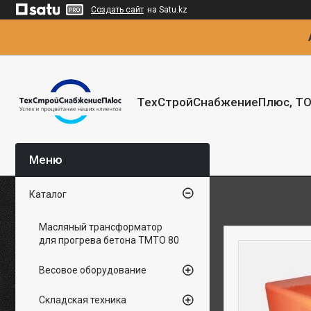
Создать сайт
на Satu.kz
ТехСтройСнабжениеПлюс, Т
Каталог
Масляный трансформатор
для прогрева бетона ТМТО 80
Весовое оборудование
Складская техника