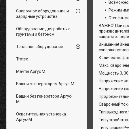
Возможнос
Режим имп
Сварочное оборудование и
зарядные устройства
Степень за
ВАЖНО! При пр
Оборудование для работы с
производителей
грунтами и бетоном
защиты от пер
Внимание! Внеш
Тепловое оборудование
совершенствов
Количество фаз
Trotec
Макс. сварочны
Мачты Аргус М
Мощность 3. 30
Напряжение на 
Башни с генератором Аргус-М
Напряжение хол
Башни без генератора Аргус-
Продолжительн
М
Сварочный ток 
Тип выходного 
Осветительная установка
Аргус-М
Тип устройства
Типы сварки Ру