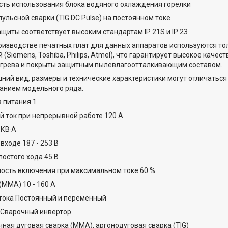
ть использования блока водяного охлаждения горелки
ульсной сварки (TIG DC Pulse) на постоянном токе
щиты соответствует высоким стандартам IP 21S и IP 23
оизводстве печатных плат для данных аппаратов используются т
 (Siemens, Toshiba, Philips, Atmel), что гарантирует высокое кач
егрева и покрыты защитным пылевлагоотталкивающим составом.
ний вид, размеры и технические характеристики могут отличаться
анием модельного ряда.
 питания 1
й ток при непрерывной работе 120 А
 КВ·А
входе 187 - 253 В
остого хода 45 В
ость включения при максимальном токе 60 %
(MMA) 10 - 160 А
тока Постоянный и переменный
 Сварочный инвертор
чная дуговая сварка (MMA), аргонодуговая сварка (TIG)