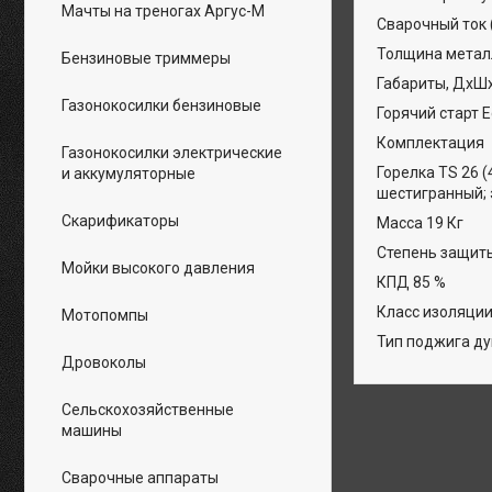
Мачты на треногах Аргус-М
Сварочный ток (
Толщина металл
Бензиновые триммеры
Габариты, ДхШ
Газонокосилки бензиновые
Горячий старт Е
Комплектация
Газонокосилки электрические
Горелка TS 26 (
и аккумуляторные
шестигранный; 
Скарификаторы
Масса 19 Кг
Степень защиты
Мойки высокого давления
КПД 85 %
Класс изоляции
Мотопомпы
Тип поджига ду
Дровоколы
Сельскохозяйственные
машины
Сварочные аппараты