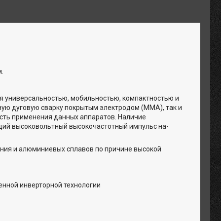
.
ся универсальностью, мобильностью, компактностью и
ную дуговую сварку покрытым электродом (ММА), так и
ласть применения данных аппаратов. Наличие
ющий высоковольтный высокочастотный импульс на-
иния и алюминиевых сплавов по причине высокой
енной инверторной технологии