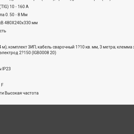
TIG) 10 - 160 А
а 0. 50 - 8 Мм
хВ 480Х240х330 мм
сть
4 м); комплект ЗИП; кабель сварочный 1?10 кв. мм, 3 метра; клемма
электрод 2?150 (IGB0008 20)
 IP23
 F
ги Высокая частота