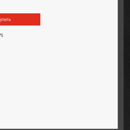
упить
75