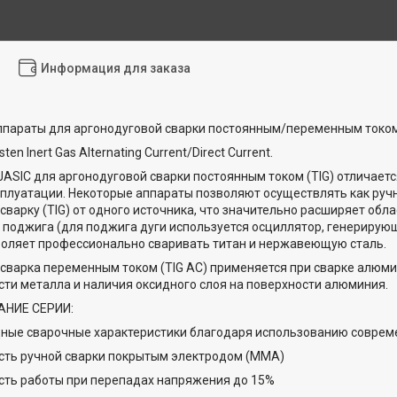
Информация для заказа
ппараты для аргонодуговой сварки постоянным/переменным током
ten Inert Gas Alternating Current/Direct Current.
ASIC для аргонодуговой сварки постоянным током (TIG) отличает
сплуатации. Некоторые аппараты позволяют осуществлять как руч
сварку (TIG) от одного источника, что значительно расширяет об
 поджига (для поджига дуги используется осциллятор, генериру
воляет профессионально сваривать титан и нержавеющую сталь.
сварка переменным током (TIG AC) применяется при сварке алюм
ти металла и наличия оксидного слоя на поверхности алюминия.
АНИЕ СЕРИИ:
ные сварочные характеристики благодаря использованию соврем
ть ручной сварки покрытым электродом (ММА)
ть работы при перепадах напряжения до 15%