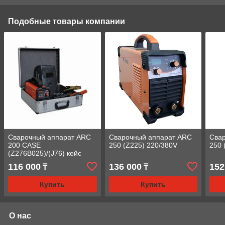
Подобные товары компании
Сварочный аппарат ARC
Сварочный аппарат ARC
Сва
200 CASE
250 (Z225) 220/380V
250 
(Z276B025)/(J76) кейс
116 000
136 000
152
₸
₸
Купить
Купить
О нас