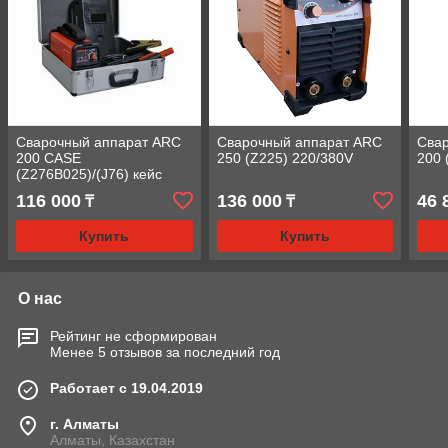
Сварочный аппарат ARC
Сварочный аппарат ARC
Сва
200 CASE
250 (Z225) 220/380V
200 
(Z276B025)/(J76) кейс
116 000
136 000
46 
₸
₸
Купить
Купить
О нас
Рейтинг не сформирован
Менее 5 отзывов за последний год
Работает с 19.04.2019
г. Алматы
Алматы, Казахстан