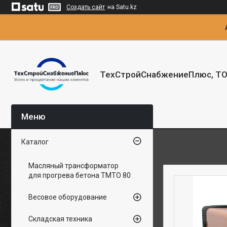
Создать сайт
на Satu.kz
ТехСтройСнабжениеПлюс, Т
Каталог
Масляный трансформатор
для прогрева бетона ТМТО 80
Весовое оборудование
Складская техника