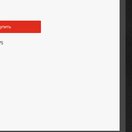
упить
75