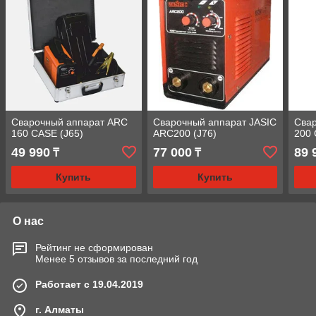
Сварочный аппарат ARC
Сварочный аппарат JASIC
Сва
160 CASE (J65)
ARC200 (J76)
200 
49 990
77 000
89 
₸
₸
Купить
Купить
О нас
Рейтинг не сформирован
Менее 5 отзывов за последний год
Работает с 19.04.2019
г. Алматы