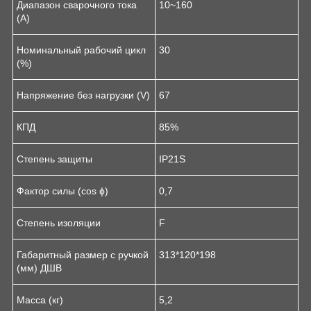
Диапазон сварочного тока
10~160
(А)
Номинальный рабочий цикл
30
(%)
Напряжение без нагрузки (V)
67
КПД
85%
Степень защиты
IP21S
Фактор силы (cos ϕ)
0,7
Степень изоляции
F
Габаритный размер с ручкой
313*120*198
(мм) ДШВ
Масса (кг)
5,2