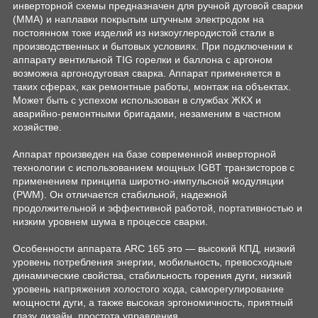
инверторной схемы предназначен для ручной дуговой сварки
(MMA) и наплавки покрытым штучным электродом на
постоянном токе изделий из низкоуглеродистой стали в
производственных и бытовых условиях. При подключении к
аппарату вентильной TIG горелки и баллона с аргоном
возможна аргонодуговая сварка. Аппарат применяется в
таких сферах, как ремонтные работы, монтаж на объектах.
Может быть с успехом использован в службах ЖКХ и
аварийно-ремонтными бригадами, незаменим в частном
хозяйстве.
Аппарат произведен на базе современной инверторной
технологии c использованием мощных IGBT транзисторов с
применением принципа широтно-импульсной модуляции
(PWM). Он отличается стабильной, надежной
продолжительной и эффективной работой, портативностью и
низким уровнем шума в процессе сварки.
Особенности аппарата ARC 165 это — высокий КПД, низкий
уровень потребления энергии, мобильность, превосходные
динамические свойства, стабильность горения дуги, низкий
уровень напряжения холостого хода, саморегулирование
мощности дуги, а также высокая эргономичность, приятный
глазу дизайн, простота управления.