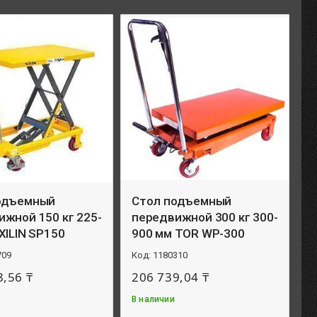
одъемный
Стол подъемный
жной 150 кг 225-
передвижной 300 кг 300-
XILIN SP150
900 мм TOR WP-300
709
1180310
8,56 ₸
206 739,04 ₸
В наличии