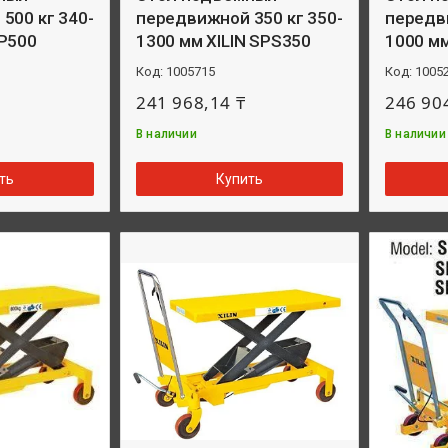
500 кг 340-
передвижной 350 кг 350-
передви
P500
1300 мм XILIN SPS350
1000 м
1005715
1005
241 968,14 ₸
246 90
В наличии
В наличии
ть
Купить