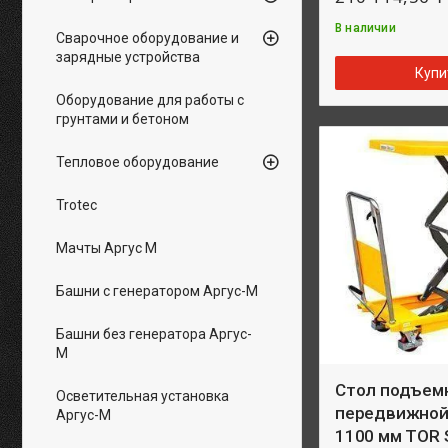
В наличии
Сварочное оборудование и
зарядные устройства
Купи
Оборудование для работы с
грунтами и бетоном
Тепловое оборудование
Trotec
Мачты Аргус М
Башни с генератором Аргус-М
Башни без генератора Аргус-
М
Стол подъем
Осветительная установка
передвижной 
Аргус-М
1100 мм TOR