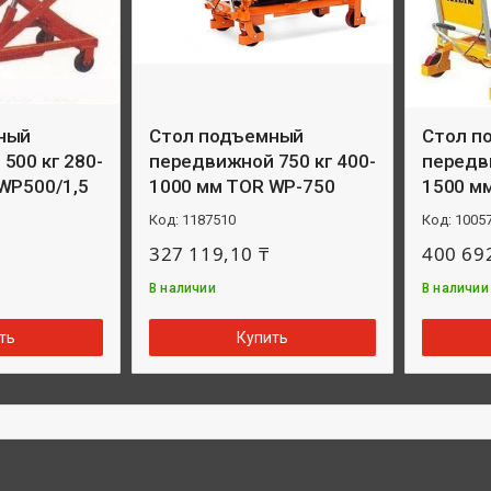
ный
Стол подъемный
Стол п
500 кг 280-
передвижной 750 кг 400-
передви
WP500/1,5
1000 мм TOR WP-750
1500 мм
1187510
1005
327 119,10 ₸
400 69
В наличии
В наличии
ть
Купить