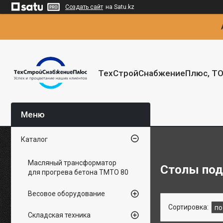
Создать сайт
на Satu.kz
ТехСтройСнабжениеПлюс, Т
Каталог
Масляный трансформатор
Столы под
для прогрева бетона ТМТО 80
Весовое оборудование
Складская техника