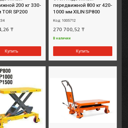
жной 200 кг 330-
передвижной 800 кг 420-
м TOR SP200
1000 мм XILIN SP800
234
1005712
4,26 ₸
270 700,52 ₸
В наличии
Купить
Купить