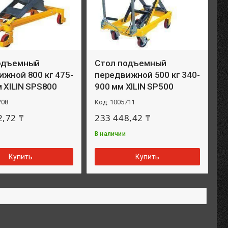
одъемный
Стол подъемный
жной 800 кг 475-
передвижной 500 кг 340-
 XILIN SPS800
900 мм XILIN SP500
708
1005711
2,72 ₸
233 448,42 ₸
В наличии
Купить
Купить