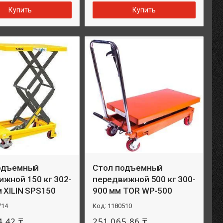
Купить
Купить
одъемный
Стол подъемный
жной 150 кг 302-
передвижной 500 кг 300-
 XILIN SPS150
900 мм TOR WP-500
714
1180510
4,42 ₸
251 065,86 ₸