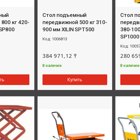
ный
Стол подъемный
Стол п
800 кг 420-
передвижной 500 кг 310-
передв
SP800
900 мм XILIN SPT500
380-100
SP1000
1006813
1005
384 971,12 ₸
280 65
В наличии
В наличии
ть
Купить