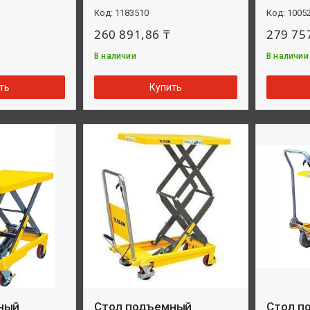
1183510
1005
260 891,86 ₸
279 75
В наличии
В наличии
ть
Купить
ный
Стол подъемный
Стол п