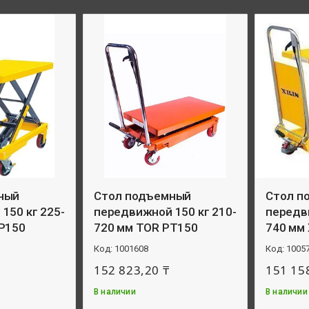
ный
Стол подъемный
Стол п
150 кг 225-
передвижной 150 кг 210-
передви
P150
720 мм TOR PT150
740 мм 
1001608
1005
152 823,20 ₸
151 15
В наличии
В наличии