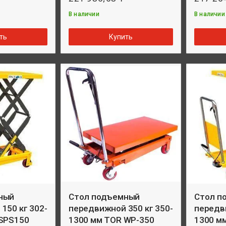
В наличии
В наличии
ть
Купить
ный
Стол подъемный
Стол п
150 кг 302-
передвижной 350 кг 350-
передви
 SPS150
1300 мм TOR WP-350
1300 м