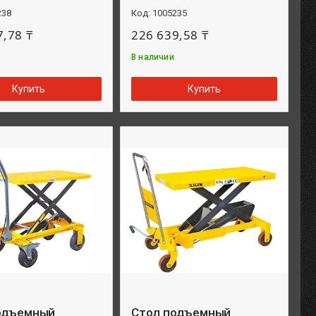
238
1005235
7,78 ₸
226 639,58 ₸
В наличии
Купить
Купить
одъемный
Стол подъемный