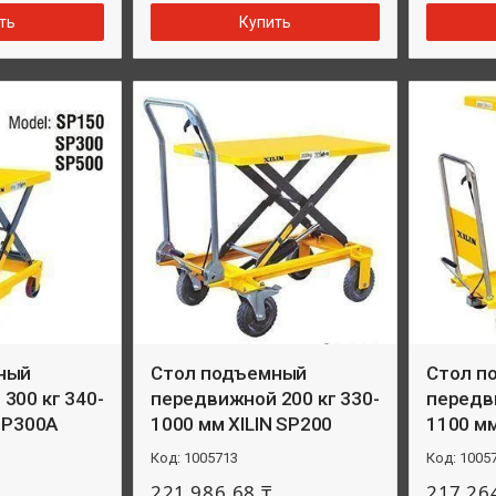
ть
Купить
ный
Стол подъемный
Стол п
300 кг 340-
передвижной 200 кг 330-
передви
 SP300А
1000 мм XILIN SP200
1100 мм
1005713
1005
221 986,68 ₸
217 26