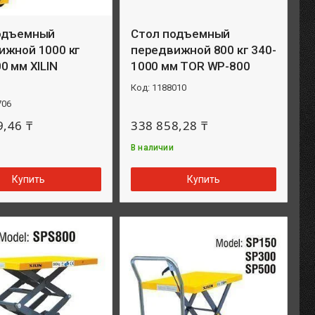
одъемный
Стол подъемный
ижной 1000 кг
передвижной 800 кг 340-
0 мм XILIN
1000 мм TOR WP-800
1188010
706
9,46 ₸
338 858,28 ₸
В наличии
Купить
Купить