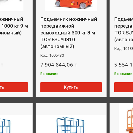
ожничный
Подъемник ножничный
Подъем
1000 кг 9 м
передвижной
передви
ономный)
самоходный 300 кг 8 м
TOR SJY
TOR FSJY0810
(автоно
(автономный)
1018
1005430
 ₸
7 904 844,06 ₸
5 554 1
В наличии
В наличии
ть
Купить