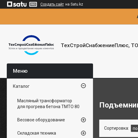
Создать сайт
на Satu.kz
ТехСтройСнабжениеПлюс, Т
Каталог
Масляный трансформатор
Подъемни
для прогрева бетона ТМТО 80
Весовое оборудование
Складская техника