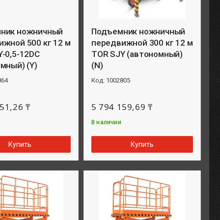
ник ножничный
Подъемник ножничный
жной 500 кг 12 м
передвижной 300 кг 12 м
-0,5-12DC
TOR SJY (автономный)
мный) (Y)
(N)
864
1002805
51,26 ₸
5 794 159,69 ₸
В наличии
Купить
Купить