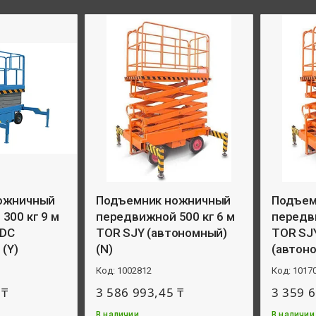
ожничный
Подъемник ножничный
Подъем
300 кг 9 м
передвижной 500 кг 6 м
передви
9DC
TOR SJY (автономный)
TOR SJY
(Y)
(N)
(автоно
1002812
1017
 ₸
3 586 993,45 ₸
3 359 6
В наличии
В наличии