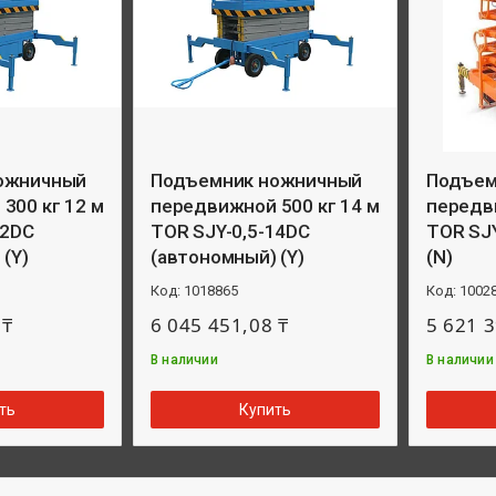
ожничный
Подъемник ножничный
Подъем
300 кг 12 м
передвижной 500 кг 14 м
передви
12DC
TOR SJY-0,5-14DC
TOR SJ
(Y)
(автономный) (Y)
(N)
1018865
1002
 ₸
6 045 451,08 ₸
5 621 3
В наличии
В наличии
ть
Купить