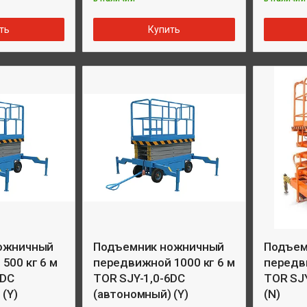
ть
Купить
ожничный
Подъемник ножничный
Подъем
500 кг 6 м
передвижной 1000 кг 6 м
передви
6DC
TOR SJY-1,0-6DC
TOR SJ
(Y)
(автономный) (Y)
(N)