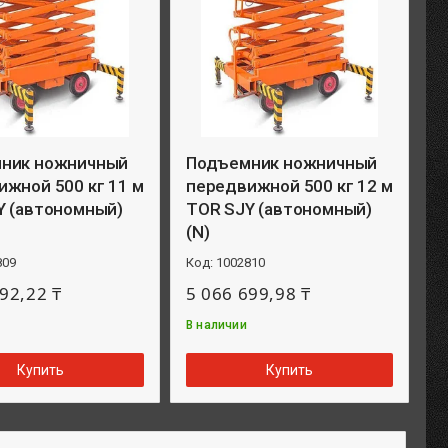
ник ножничный
Подъемник ножничный
жной 500 кг 11 м
передвижной 500 кг 12 м
Y (автономный)
TOR SJY (автономный)
(N)
809
1002810
92,22 ₸
5 066 699,98 ₸
В наличии
Купить
Купить