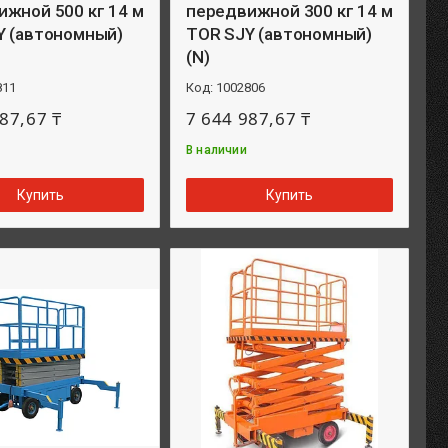
жной 500 кг 14 м
передвижной 300 кг 14 м
Y (автономный)
TOR SJY (автономный)
(N)
811
1002806
87,67 ₸
7 644 987,67 ₸
В наличии
Купить
Купить