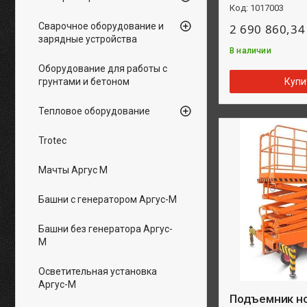
1017003
Сварочное оборудование и
2 690 860,34
зарядные устройства
В наличии
Оборудование для работы с
грунтами и бетоном
Купи
Тепловое оборудование
Trotec
Мачты Аргус М
Башни с генератором Аргус-М
Башни без генератора Аргус-
М
Осветительная установка
Аргус-М
Подъемник н