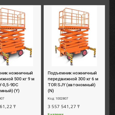
ник ножничный
Подъемник ножничный
жной 500 кг 9 м
передвижной 300 кг 6 м
-0,5-9DC
TOR SJY (автономный)
мный) (Y)
(N)
007
1002807
61,22 ₸
3 557 541,27 ₸
В наличии