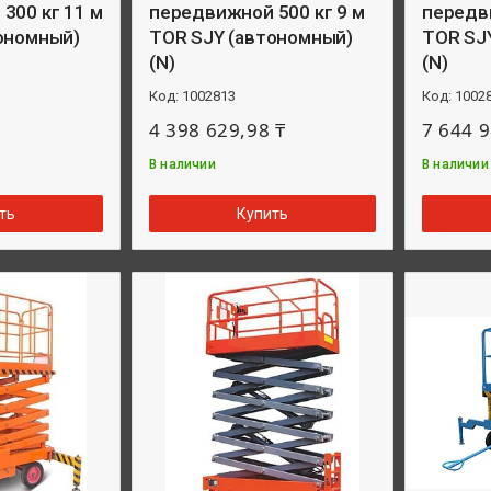
300 кг 11 м
передвижной 500 кг 9 м
передви
ономный)
TOR SJY (автономный)
TOR SJ
(N)
(N)
1002813
1002
4 398 629,98 ₸
7 644 9
В наличии
В наличии
ть
Купить