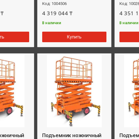
1004506
1002
 ₸
4 319 044 ₸
4 351 1
В наличии
В наличии
ть
Купить
ожничный
Подъемник ножничный
Подъем