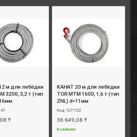
12 м для лебёдки
КАНАТ 20 м для лебёдки
 3200, 3,2 т (тип
TOR МТМ 1600, 1,6 т (тип
=16мм
ZNL) d=11мм
147
1271122
08 ₸
36 649,08 ₸
В наличии