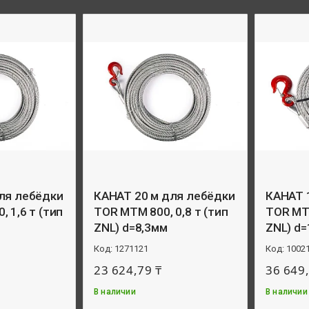
ля лебёдки
КАНАТ 20 м для лебёдки
КАНАТ 
 1,6 т (тип
TOR МТМ 800, 0,8 т (тип
TOR МТМ
ZNL) d=8,3мм
ZNL) d
1271121
1002
23 624,79 ₸
36 649,
В наличии
В наличии