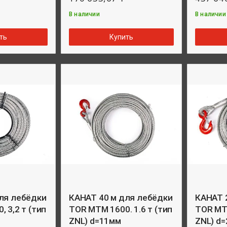
В наличии
В наличии
ть
Купить
ля лебёдки
КАНАТ 40 м для лебёдки
КАНАТ 
 3,2 т (тип
TOR MTM 1600. 1.6 т (тип
TOR МТМ
ZNL) d=11мм
ZNL) d