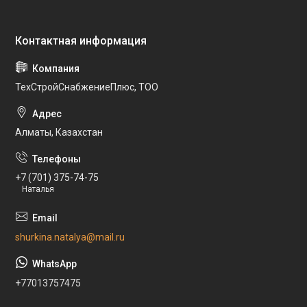
ТехСтройСнабжениеПлюс, ТОО
Алматы, Казахстан
+7 (701) 375-74-75
Наталья
shurkina.natalya@mail.ru
+77013757475