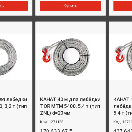
ть
Купить
ля лебёдки
КАНАТ 40 м для лебёдки
КАНАТ 
 3,2 т (тип
TOR MTM 5400. 5.4 т (тип
лебёдк
ZNL) d=20мм
5,4 т (
1271128
1271
170 633,67 ₸
437 64