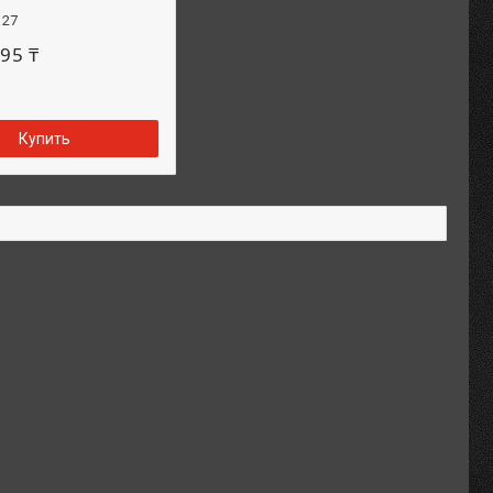
127
95 ₸
Купить