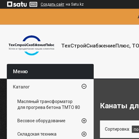
Создать сайт
на Satu.kz
ТехСтройСнабжениеПлюс, Т
Каталог
Масляный трансформатор
Канаты д
для прогрева бетона ТМТО 80
Весовое оборудование
Складская техника