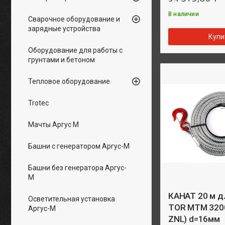
В наличии
Сварочное оборудование и
зарядные устройства
Купи
Оборудование для работы с
грунтами и бетоном
Тепловое оборудование
Trotec
Мачты Аргус М
Башни с генератором Аргус-М
Башни без генератора Аргус-
М
КАНАТ 20 м д
Осветительная установка
TOR МТМ 3200,
Аргус-М
ZNL) d=16мм