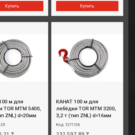
Купить
Купить
100 м для
КАНАТ 100 м для
и TOR МТМ 5400,
лебёдки TOR МТМ 3200,
тип ZNL) d=20мм
3,2 т (тип ZNL) d=16мм
129
1271126
0,21 ₸
232 597,89 ₸