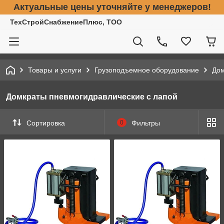
Актуальные цены уточняйте у менеджеров!
ТехСтройСнабжениеПлюс, ТОО
Товары и услуги
Грузоподъемное оборудование
До
Домкраты пневмогидравлические с лапой
Сортировка
0
Фильтры