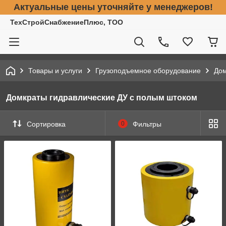
Актуальные цены уточняйте у менеджеров!
ТехСтройСнабжениеПлюс, ТОО
Товары и услуги
Грузоподъемное оборудование
До
Домкраты гидравлические ДУ c полым штоком
Сортировка
0
Фильтры