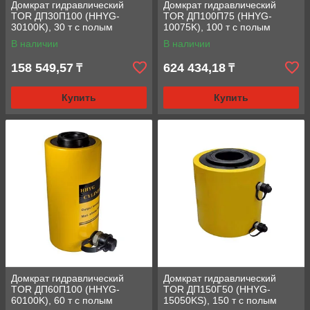
Домкрат гидравлический
Домкрат гидравлический
TOR ДП30П100 (HHYG-
TOR ДП100П75 (HHYG-
30100K), 30 т с полым
10075K), 100 т с полым
штоком
штоком
В наличии
В наличии
158 549,57
624 434,18
₸
₸
Купить
Купить
Домкрат гидравлический
Домкрат гидравлический
TOR ДП60П100 (HHYG-
TOR ДП150Г50 (HHYG-
60100K), 60 т с полым
15050KS), 150 т с полым