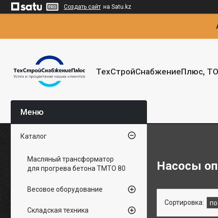
Создать сайт
на Satu.kz
ТехСтройСнабжениеПлюс, Т
Каталог
Масляный трансформатор
Насосы оп
для прогрева бетона ТМТО 80
Весовое оборудование
Складская техника