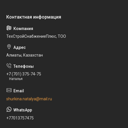
ТехСтройСнабжениеПлюс, ТОО
Алматы, Казахстан
+7 (701) 375-74-75
Наталья
shurkina.natalya@mail.ru
+77013757475