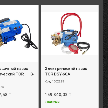
овочный насос
Электрический насос
ический TOR HHB-
TOR DSY-60A
1002285
365
7,58 ₸
159 840,03 ₸
В наличии