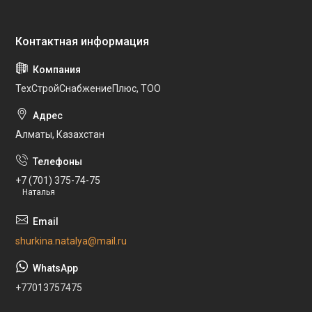
ТехСтройСнабжениеПлюс, ТОО
Алматы, Казахстан
+7 (701) 375-74-75
Наталья
shurkina.natalya@mail.ru
+77013757475