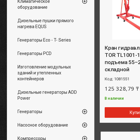
Климатическое
оборудование
Дизельные пушки прямого
нагрева EQUS
Генераторы Eco - T- Series
Кран гидравл
Генераторы PCD
TOR TL1001-1 г
подъема 55–2
Изготовление модульных
складной
зданий и утепленных
контейнеров
1081551
125 328,79 ₸
Дизельные генераторы ADD
Power
В наличии
Генераторы
Купи
Насосное оборудование
Компрессоры