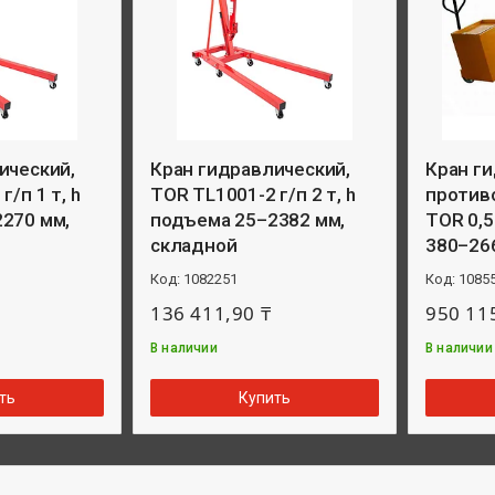
ический,
Кран гидравлический,
Кран г
/п 1 т, h
TOR TL1001-2 г/п 2 т, h
противо
270 мм,
подъема 25–2382 мм,
TOR 0,5
складной
380–26
1082251
1085
136 411,90 ₸
950 11
В наличии
В наличии
ть
Купить