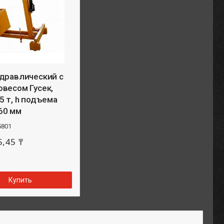
идравлический c
весом Гусек,
5 т, h подъема
60 мм
5801
5,45 ₸
Купить