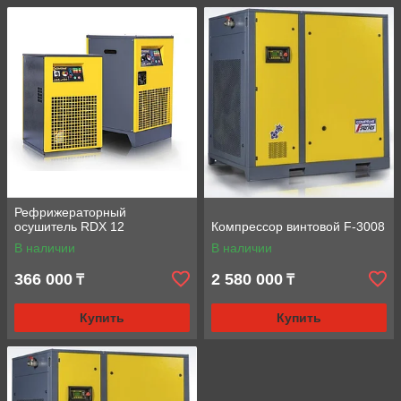
Рефрижераторный
осушитель RDX 12
Компрессор винтовой F-3008
В наличии
В наличии
366 000
2 580 000
₸
₸
Купить
Купить