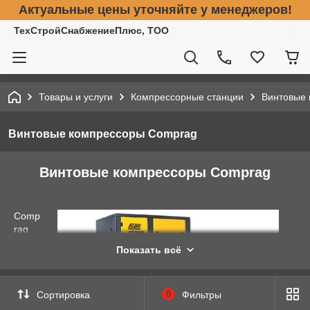
Актуальные цены уточняйте у менеджеров!
ТехСтройСнабжениеПлюс, ТОО
Товары и услуги
Компрессорные станции
Винтовые
Винтовые компрессоры Comprag
Винтовые компрессоры Comprag
Comp
rag
—
Показать всё
это
наде
жное
Сортировка
0
Фильтры
комп
рессо