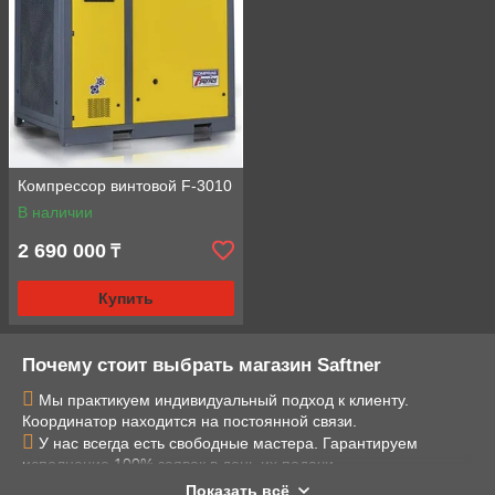
Компрессор винтовой F-3010
В наличии
2 690 000
₸
Купить
Почему стоит выбрать магазин Saftner
Мы практикуем индивидуальный подход к клиенту.
Координатор находится на постоянной связи.
У нас всегда есть свободные мастера. Гарантируем
исполнение 100% заявок в день их подачи.
Предлагаем качественную продукцию по низким ценам,
Показать всё