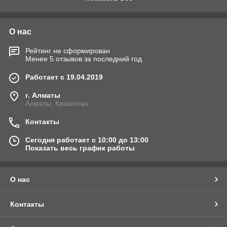
выгодным для клиентов.
Нам удается сочетать высокие стандарты работы с
высокой скоростью обслуживания.
О нас
В нашем каталоге широкий выбор инструментов и
оборудования от признанных мировых производителей.
Рейтинг не сформирован
Как сделать заказ
Менее 5 отзывов за последний год
Напишите нам на
WhatsApp
с описанием проблемы
Работает с 19.04.2019
или фото/видео товара.
г. Алматы
С вами свяжется наш координатор и направит
Алматы, Казахстан
решение.
Если необходим закуп материала, направляем вам
Контакты
цены на согласование.
Сегодня работает с 10:00 до 13:00
Показать весь график работы
О нас
Контакты