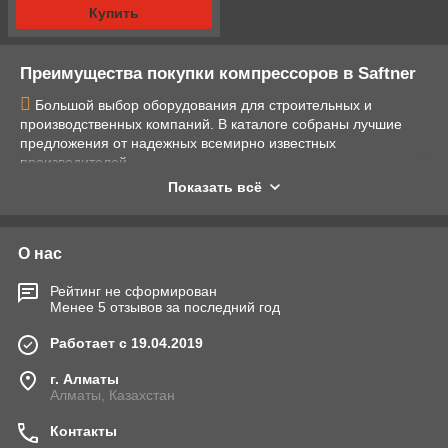
Купить
Преимущества покупки компрессоров в Saftner
Большой выбор оборудования для строительных и
производственных компаний. В каталоге собраны лучшие
предложения от надежных всемирно известных
производителей.
Находим индивидуальных подход к клиентам, качественно
Показать всё
консультируем по ассортименту и помогаем с выбором
оборудования.
Мы обеспечиваем высокое качество и скорость работы.
О нас
Все поступившие нам заявки исполняются в день их подачи.
У нас комфортные условия сотрудничества, удобные
Рейтинг не сформирован
способы оплаты и доставки товара.
Менее 5 отзывов за последний год
Стоимость продукции из нашего каталога достаточно
низкая, а качество всегда на высоте. Продаем долговечное,
Работает с 19.04.2019
эффективное и производительное оборудование.
г. Алматы
Схема работы нашего магазина
Алматы, Казахстан
Вы пишете нам на
WhatsApp
с описанием проблемы
Контакты
или товара, присылаете фото/видео.