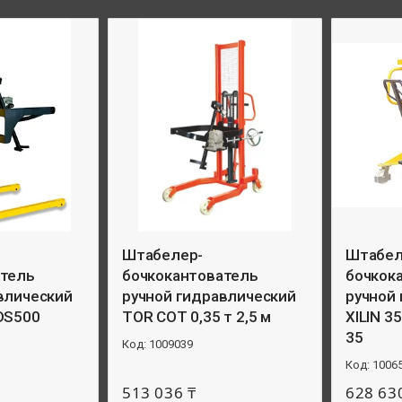
Штабелер-
Штабел
атель
бочкокантователь
бочкок
влический
ручной гидравлический
ручной
DS500
TOR COT 0,35 т 2,5 м
XILIN 3
35
1009039
1006
513 036 ₸
628 63