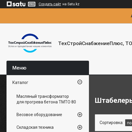
Создать сайт
на Satu.kz
ТехСтройСнабжениеПлюс, Т
Каталог
Масляный трансформатор
Штабелеры
для прогрева бетона ТМТО 80
Весовое оборудование
Складская техника