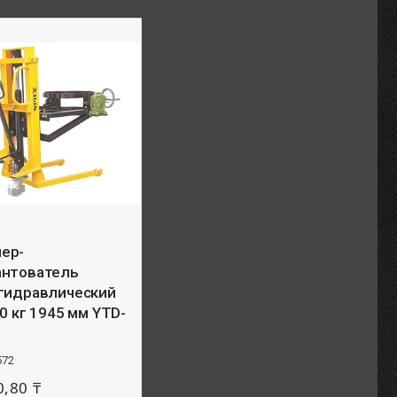
ер-
антователь
 гидравлический
50 кг 1945 мм YTD-
572
0,80 ₸