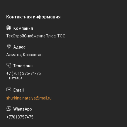
ТехСтройСнабжениеПлюс, ТОО
Алматы, Казахстан
+7 (701) 375-74-75
Наталья
shurkina.natalya@mail.ru
+77013757475