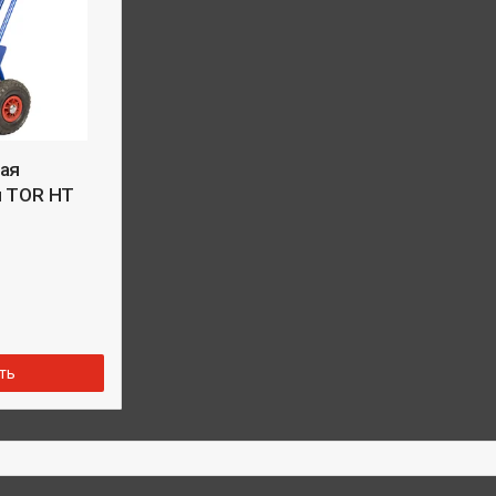
ая
я TOR HT
ть