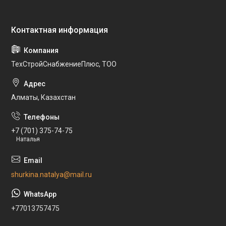
ТехСтройСнабжениеПлюс, ТОО
Алматы, Казахстан
+7 (701) 375-74-75
Наталья
shurkina.natalya@mail.ru
+77013757475