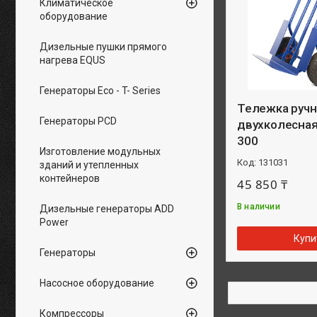
Климатическое
оборудование
Дизельные пушки прямого
нагрева EQUS
Генераторы Eco - T- Series
Тележка ручн
Генераторы PCD
двухколесна
300
Изготовление модульных
131031
зданий и утепленных
контейнеров
45 850 ₸
В наличии
Дизельные генераторы ADD
Power
Купи
Генераторы
Насосное оборудование
Компрессоры