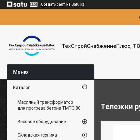
Создать сайт
на Satu.kz
ТехСтройСнабжениеПлюс, Т
Каталог
Масляный трансформатор
Тележки р
для прогрева бетона ТМТО 80
Весовое оборудование
Складская техника