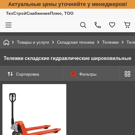
Актуальные цены уточняйте у менеджеров!
ТехСтройСнабжениеПлюс, ТОО
Товары и услуги
Складская техника
Тележки
Тел
Тележки складские гидравлические широковильные
Сортировка
0
Фильтры