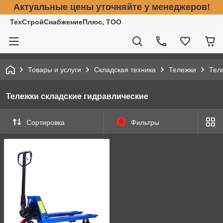
Актуальные цены уточняйте у менеджеров!
ТехСтройСнабжениеПлюс, ТОО
Товары и услуги
Складская техника
Тележки
Тел
Тележки складские гидравлические
Сортировка
0
Фильтры