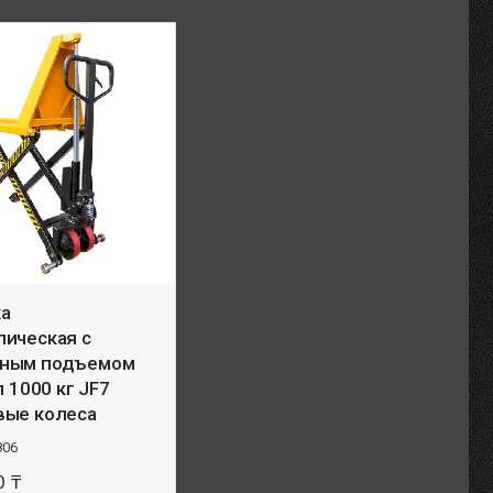
а
лическая с
ным подъемом
п 1000 кг JF7
вые колеса
806
0 ₸