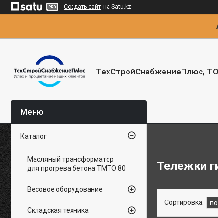
Создать сайт
на Satu.kz
ТехСтройСнабжениеПлюс, Т
Каталог
Масляный трансформатор
Тележки г
для прогрева бетона ТМТО 80
Весовое оборудование
Складская техника