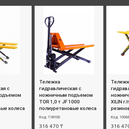
Тележка
Тележк
ая с
гидравлическая с
гидрав
подъемом
ножничным подъемом
ножнич
TOR 1,0 т JF 1000
XILIN г/
вые колеса
полиуретановые колеса
резино
118100
1006
316 470 ₸
316 47