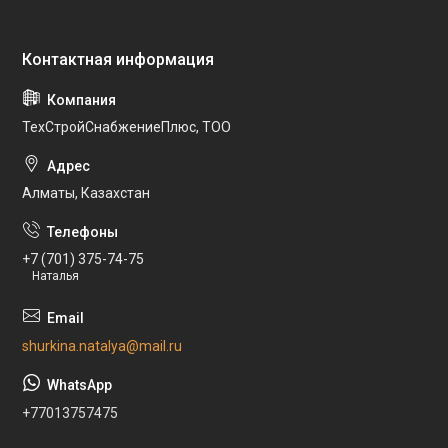
ТехСтройСнабжениеПлюс, ТОО
Алматы, Казахстан
+7 (701) 375-74-75
Наталья
shurkina.natalya@mail.ru
+77013757475