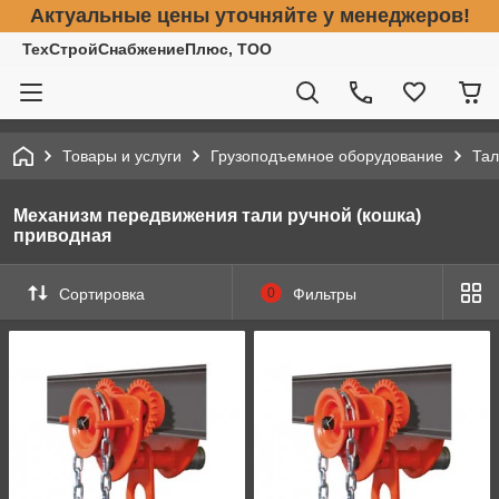
Актуальные цены уточняйте у менеджеров!
ТехСтройСнабжениеПлюс, ТОО
Товары и услуги
Грузоподъемное оборудование
Тал
Механизм передвижения тали ручной (кошка)
приводная
Сортировка
0
Фильтры