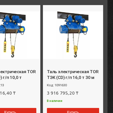
лектрическая TOR
Таль электрическая TOR
 г/п 10,0 т
ТЭК (CD) г/п 16,0 т 30 м
213
1091630
16,40 ₸
3 916 795,20 ₸
В наличии
Купить
Купить