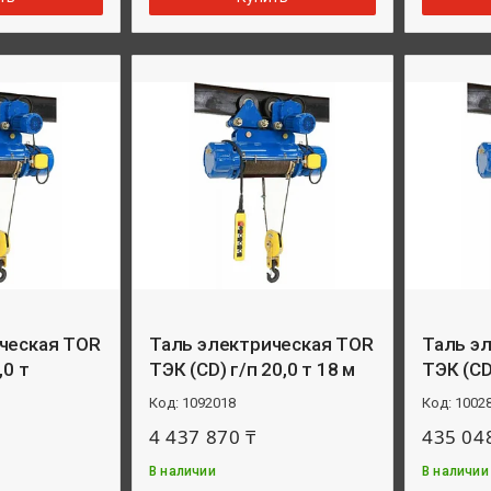
ческая TOR
Таль электрическая TOR
Таль э
,0 т
ТЭК (CD) г/п 20,0 т 18 м
ТЭК (CD)
1092018
1002
4 437 870 ₸
435 04
В наличии
В наличии