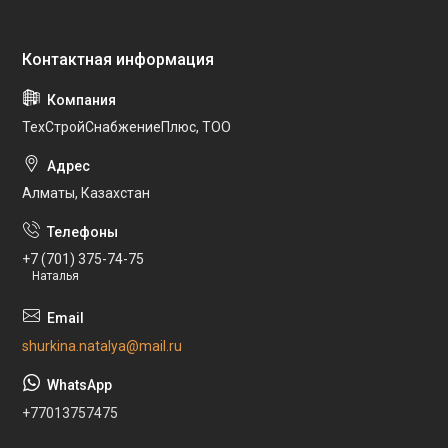
ТехСтройСнабжениеПлюс, ТОО
Алматы, Казахстан
+7 (701) 375-74-75
Наталья
shurkina.natalya@mail.ru
+77013757475