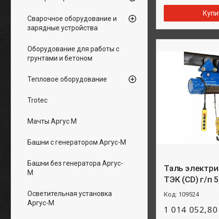
Купи
Сварочное оборудование и
зарядные устройства
Оборудование для работы с
грунтами и бетоном
Тепловое оборудование
Trotec
Мачты Аргус М
Башни с генератором Аргус-М
Башни без генератора Аргус-
Таль электри
М
ТЭК (CD) г/п 5
Осветительная установка
109524
Аргус-М
1 014 052,80