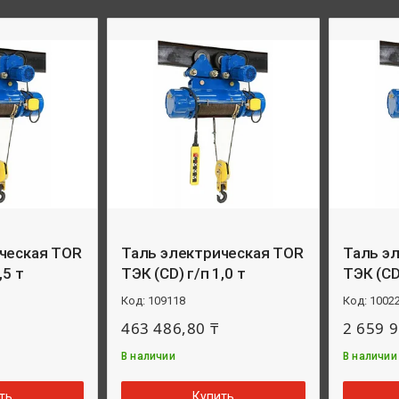
ческая TOR
Таль электрическая TOR
Таль э
,5 т
ТЭК (CD) г/п 1,0 т
ТЭК (CD)
109118
1002
463 486,80 ₸
2 659 9
В наличии
В наличии
ть
Купить