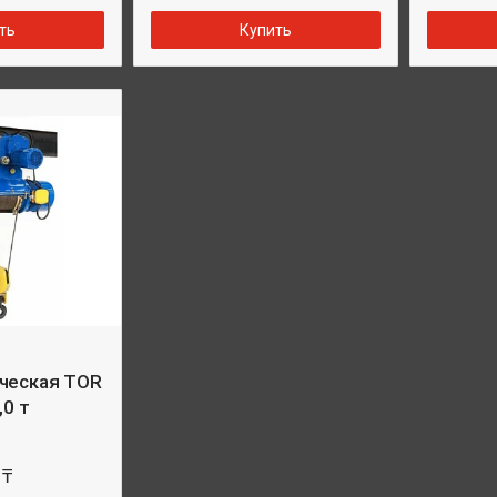
ть
Купить
ческая TOR
,0 т
 ₸