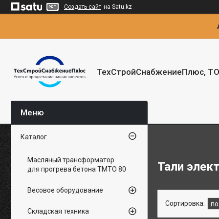
Создать сайт
на Satu.kz
ТехСтройСнабжениеПлюс, Т
Каталог
Масляный трансформатор
Тали элект
для прогрева бетона ТМТО 80
Весовое оборудование
Складская техника