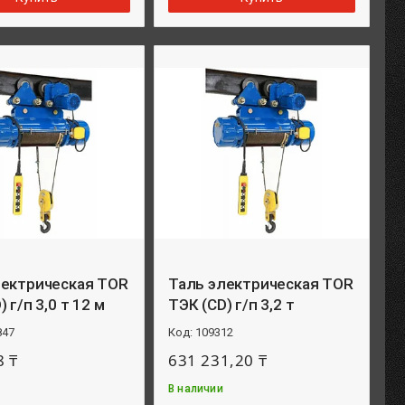
лектрическая TOR
Таль электрическая TOR
 г/п 3,0 т 12 м
ТЭК (CD) г/п 3,2 т
847
109312
8 ₸
631 231,20 ₸
В наличии